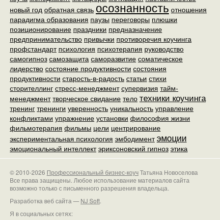
осознанность
новый год
обратная связь
отношения
парадигма образования
паузы
переговоры
плюшки
позиционирование
праздники
предназначение
предпринимательство
привычки
противоречия коучинга
профстандарт
психология
психотерапия
руководство
самогипноз
самозащита
саморазвитие
соматическое
лидерство
состояние продуктивности
состояния
продуктивности
старость-в-радость
статьи
стихи
сторителлинг
стресс-менеджмент
супервизия
тайм-
техники коучинга
менеджмент
творческое свидание
тело
тренинг
тренинги
уверенность
уникальность
управление
конфликтами
упражнение
установки
философия жизни
фильмотерапия
фильмы
цели
центрирование
эмоции
экспериментальная психология
эмбодимент
эмоциональный интеллект
эриксоновский гипноз
этика
© 2010-2026
Профессиональный бизнес-коуч
Татьяна Новоселова
Все права защищены. Любое использование материалов сайта
возможно только с письменного разрешения владельца.
Разработка веб сайта —
NJ Soft
.
Я в социальных сетях: