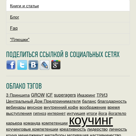
Книги и статьи
Блог
Faq
"Плюшки"
ПОДЕЛИТЬСЯ ССЫЛКОЙ В СОЦИАЛЬНЫХ СЕТЯХ
ОБЛАКО ТЭГОВ
3 Принципа
GROW
ICF
superagers
Икаэринг
ТРИЗ
Центральный Дом Предпринимателя
баланс
благодарность
вебинары
вкусное
внутренний кофе
воображение
время
выступления
гипноз
интернет
интуиция
коучинг
итоги
йога
йогатело
карьера
команда
компетенции
коучинговые компетенции
креативность
лидерство
личность
коуча
менеджмент
метафоры
мотивация
наставничество