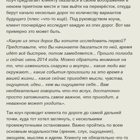
некоем приятном месте и там выйти на перекрёсток, откуда
берут начало несколько дорог по количеству вариантов
будущего (плюс «что-то ещё). Под руководством коуча,
клиент поочерёдно исследует каждую из этих дорог. Вот как
примерно это может быть.
«Какую из этих дорог Вы хотите исследовать первой?
Представьте, что Вы начинаете двигаться по ней, время
идёт всё быстрее, потом замедляется... Прошло полгода
и сейчас июнь 2014 года. Можно обратить внимание на
то, что изменилось снаружи и внутри... какие люди вас
окружают... какие события произошли за это время в
вашей жизни... какие сейчас приходят мысли, чувства,
ощущения, идеи... кем вы ощущаете себя... Вам
необязательно говорить что-то вслух, достаточно
просто запоминать самое важное, что приходит, а
неважное может уходить».
Так коуч проводит клиента по дороге до самой дальней
точки, куда тот хотел заглянуть, с несколькими
промежуточными остановками. Важно пройтись по всем
основным модальностям (зрение, слух, ощущения),
эмоциям, мыслям и идеям. Клиенту не обязательно что-то