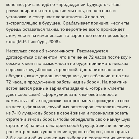
конечно, речь не идёт о «предвидении будущего». Наш
разум опирается на то, какие мы есть, на наш опыт и
установки, и совершает вероятностный прогноз,
экстраполяцию в будущее. Срабатывает принцип: «если ты
будешь оставаться таким, то вероятнее всего произойдёт
это», «если ты изменишься, то вероятнее всего произойдёт
это» (М.Р. Гинзбург, 2008).
Несколько слов об экологичности. Рекомендуется
договориться с клиентом, что в течение 72 часов после коуч-
сессии клиент по возможности не будет принимать никаких
серьезных судьбоносных решений. Дополнительно стоит
обсудить, какое домашнее задание даст себе клиент на эти
72 часа, в продолжение работы над выбором. На практике
встречаются разные варианты заданий, которые клиенты
дают себе сами: сформулировать ключевой вопрос и
замечать любые подсказки, которые могут приходить в снах,
из песен, фильмов, случайных разговоров; составить список
из 7-10 лучших выборов в своей жизни и проанализировать
стратегии этих выборов, чтобы определить свою наилучшую
стратегию; написать истории своей будущей жизни по числу
рассмотренных в упражнении «дорог выбора»; поговорить с
3-5 людьми об их карьерных выборах и соотнести их истории