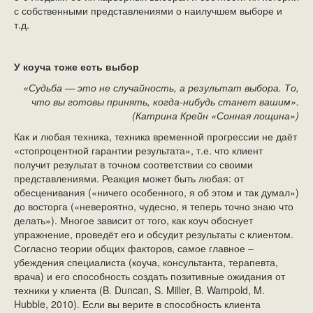
с собственными представлениями о наилучшем выборе и
т.д.
У коуча тоже есть выбор
«Судьба — это не случайность, а результат выбора. То,
что вы готовы принять, когда-нибудь станет вашим».
(Катрина Крейн «Сонная лощина»)
Как и любая техника, техника временной прогрессии не даёт
«стопроцентной гарантии результата», т.е. что клиент
получит результат в точном соответствии со своими
представлениями. Реакция может быть любая: от
обесценивания («ничего особенного, я об этом и так думал»)
до восторга («невероятно, чудесно, я теперь точно знаю что
делать»). Многое зависит от того, как коуч обоснует
упражнение, проведёт его и обсудит результаты с клиентом.
Согласно теории общих факторов, самое главное –
убеждения специалиста (коуча, консультанта, терапевта,
врача) и его способность создать позитивные ожидания от
техники у клиента (B. Duncan, S. Miller, B. Wampold, M.
Hubble, 2010). Если вы верите в способность клиента