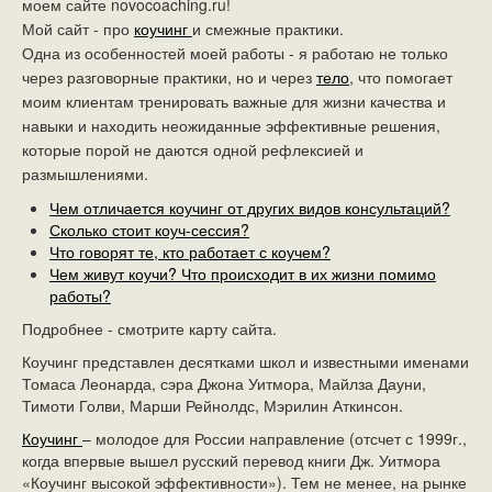
моем сайте novocoaching.ru!
Мой сайт - про
коучинг
и смежные практики.
Одна из особенностей моей работы - я работаю не только
через разговорные практики, но и через
тело
, что помогает
моим клиентам тренировать важные для жизни качества и
навыки и находить неожиданные эффективные решения,
которые порой не даются одной рефлексией и
размышлениями.
Чем отличается коучинг от других видов консультаций?
Сколько стоит коуч-сессия?
Что говорят те, кто работает с коучем?
Чем живут коучи? Что происходит в их жизни помимо
работы?
Подробнее - смотрите карту сайта.
Коучинг представлен десятками школ и известными именами
Томаса Леонарда, сэра Джона Уитмора, Майлза Дауни,
Тимоти Голви, Марши Рейнолдс, Мэрилин Аткинсон.
Коучинг
– молодое для России направление (отсчет с 1999г.,
когда впервые вышел русский перевод книги Дж. Уитмора
«Коучинг высокой эффективности»). Тем не менее, на рынке