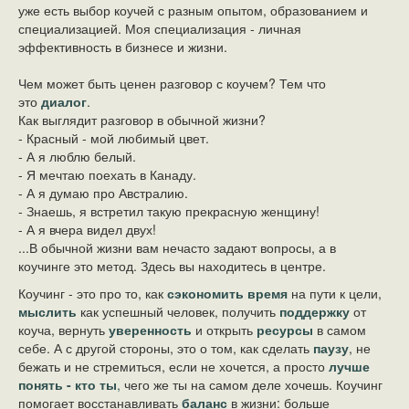
уже есть выбор коучей с разным опытом, образованием и
специализацией. Моя специализация - личная
эффективность в бизнесе и жизни.
Чем может быть ценен разговор с коучем? Тем что
это
диалог
.
Как выглядит разговор в обычной жизни?
- Красный - мой любимый цвет.
- А я люблю белый.
- Я мечтаю поехать в Канаду.
- А я думаю про Австралию.
- Знаешь, я встретил такую прекрасную женщину!
- А я вчера видел двух!
...В обычной жизни вам нечасто задают вопросы, а в
коучинге это метод. Здесь вы находитесь в центре.
Коучинг - это про то, как
сэкономить время
на пути к цели,
мыслить
как успешный человек, получить
поддержку
от
коуча, вернуть
уверенность
и открыть
ресурсы
в самом
себе. А с другой стороны, это о том, как сделать
паузу
, не
бежать и не стремиться, если не хочется, а просто
лучше
понять - кто ты
,
чего же ты на самом деле хочешь. Коучинг
помогает восстанавливать
баланс
в жизни: больше