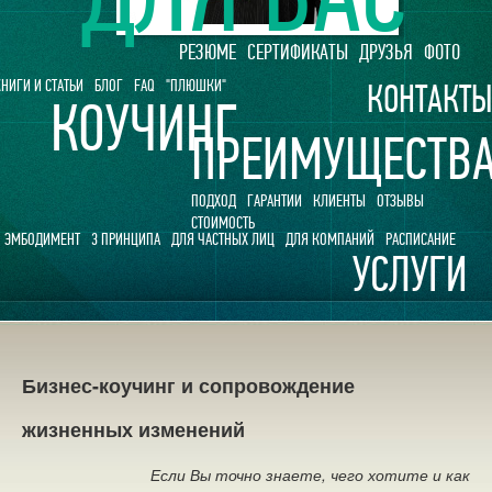
РЕЗЮМЕ
СЕРТИФИКАТЫ
ДРУЗЬЯ
ФОТО
НИГИ И СТАТЬИ
БЛОГ
FAQ
"ПЛЮШКИ"
КОНТАКТ
КОУЧИНГ
ПРЕИМУЩЕСТВ
ПОДХОД
ГАРАНТИИ
КЛИЕНТЫ
ОТЗЫВЫ
СТОИМОСТЬ
ЭМБОДИМЕНТ
3 ПРИНЦИПА
ДЛЯ ЧАСТНЫХ ЛИЦ
ДЛЯ КОМПАНИЙ
РАСПИСАНИЕ
УСЛУГИ
Бизнес-коучинг и сопровождение
жизненных изменений
Если Вы точно знаете, чего хотите и как