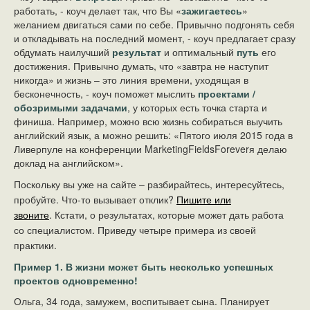
работать, - коуч делает так, что Вы «
зажигаетесь
»
желанием двигаться сами по себе. Привычно подгонять себя
и откладывать на последний момент, - коуч предлагает сразу
обдумать наилучший
результат
и оптимальный
путь
его
достижения. Привычно думать, что «завтра не наступит
никогда» и жизнь – это линия времени, уходящая в
бесконечность, - коуч поможет мыслить
проектами /
обозримыми задачами
, у которых есть точка старта и
финиша. Например, можно всю жизнь собираться выучить
английский язык, а можно решить: «Пятого июля 2015 года в
Ливерпуле на конференции MarketingFieldsForeverя делаю
доклад на английском».
Поскольку в
ы уже на сайте – разбирайтесь, интересуйтесь,
пробуйте. Что-то вызывает отклик?
Пишите или
звоните
.
Кстати, о результатах, которые может дать работа
со специалистом. Приведу четыре примера из своей
практики.
Пример 1. В жизни может быть несколько успешных
проектов одновременно!
Ольга, 34 года, замужем, воспитывает сына. Планирует