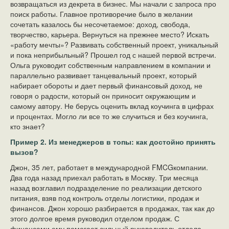
возвращаться из декрета в бизнес. Мы начали с запроса про
поиск работы. Главное противоречие было в желании
сочетать казалось бы несочетаемое: доход, свобода,
творчество, карьера. Вернуться на прежнее место? Искать
«работу мечты»? Развивать собственный проект, уникальный
и пока неприбыльный? Прошел год с нашей первой встречи.
Ольга руководит собственным направлением в компании и
параллельно развивает танцевальный проект, который
набирает обороты и дает первый финансовый доход, не
говоря о радости, который он приносит окружающим и
самому автору. Не берусь оценить вклад коучинга в цифрах
и процентах. Могло ли все то же случиться и без коучинга,
кто знает?
Пример 2. Из менеджеров в топы: как достойно принять
вызов?
Джон, 35 лет, работает в международной FMCGкомпании.
Два года назад приехал работать в Москву. Три месяца
назад возглавил подразделение по реализации детского
питания, взяв под контроль отделы логистики, продаж и
финансов. Джон хорошо разбирается в продажах, так как до
этого долгое время руководил отделом продаж. С
финансами ему помогает сильный руководитель отдела.