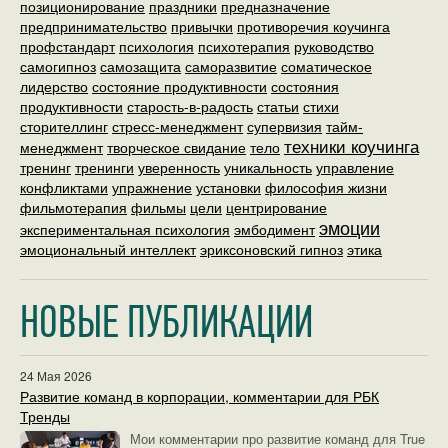
позиционирование
праздники
предназначение
предпринимательство
привычки
противоречия коучинга
профстандарт
психология
психотерапия
руководство
самогипноз
самозащита
саморазвитие
соматическое
лидерство
состояние продуктивности
состояния
продуктивности
старость-в-радость
статьи
стихи
сторителлинг
стресс-менеджмент
супервизия
тайм-
техники коучинга
менеджмент
творческое свидание
тело
тренинг
тренинги
уверенность
уникальность
управление
конфликтами
упражнение
установки
философия жизни
фильмотерапия
фильмы
цели
центрирование
эмоции
экспериментальная психология
эмбодимент
эмоциональный интеллект
эриксоновский гипноз
этика
НОВЫЕ ПУБЛИКАЦИИ
24 Мая 2026
Развитие команд в корпорации, комментарии для РБК
Тренды
Мои комментарии про развитие команд для True