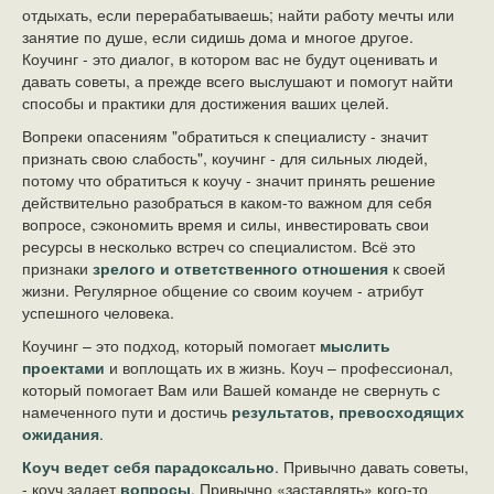
отдыхать, если перерабатываешь; найти работу мечты или
занятие по душе, если сидишь дома и многое другое.
Коучинг - это диалог, в котором вас не будут оценивать и
давать советы, а прежде всего выслушают и помогут найти
способы и практики для достижения ваших целей.
Вопреки опасениям "обратиться к специалисту - значит
признать свою слабость", коучинг - для сильных людей,
потому что обратиться к коучу - значит принять решение
действительно разобраться в каком-то важном для себя
вопросе, сэкономить время и силы, инвестировать свои
ресурсы в несколько встреч со специалистом. Всё это
признаки
зрелого и ответственного отношения
к своей
жизни. Регулярное общение со своим коучем - атрибут
успешного человека.
Коучинг – это подход, который помогает
мыслить
проектами
и воплощать их в жизнь. Коуч – профессионал,
который помогает Вам или Вашей команде не свернуть с
намеченного пути и достичь
результатов, превосходящих
ожидания
.
Коуч ведет себя парадоксально
. Привычно давать советы,
- коуч задает
вопросы
. Привычно «заставлять» кого-то