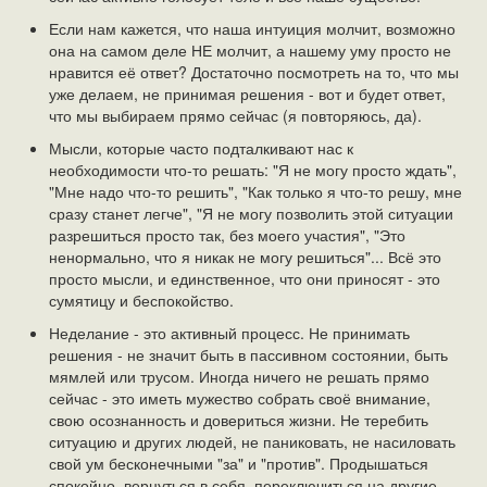
Если нам кажется, что наша интуиция молчит, возможно
она на самом деле НЕ молчит, а нашему уму просто не
нравится её ответ? Достаточно посмотреть на то, что мы
уже делаем, не принимая решения - вот и будет ответ,
что мы выбираем прямо сейчас (я повторяюсь, да).
Мысли, которые часто подталкивают нас к
необходимости что-то решать: "Я не могу просто ждать",
"Мне надо что-то решить", "Как только я что-то решу, мне
сразу станет легче", "Я не могу позволить этой ситуации
разрешиться просто так, без моего участия", "Это
ненормально, что я никак не могу решиться"... Всё это
просто мысли, и единственное, что они приносят - это
сумятицу и беспокойство.
Неделание - это активный процесс. Не принимать
решения - не значит быть в пассивном состоянии, быть
мямлей или трусом. Иногда ничего не решать прямо
сейчас - это иметь мужество собрать своё внимание,
свою осознанность и довериться жизни. Не теребить
ситуацию и других людей, не паниковать, не насиловать
свой ум бесконечными "за" и "против". Продышаться
спокойно, вернуться в себя, переключиться на другие