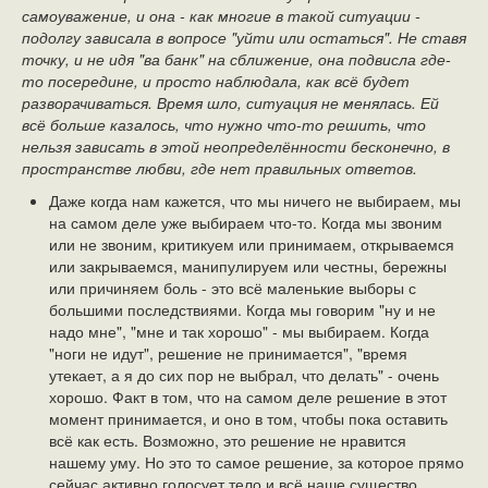
самоуважение, и она - как многие в такой ситуации -
подолгу зависала в вопросе "уйти или остаться". Не ставя
точку, и не идя "ва банк" на сближение, она подвисла где-
то посередине, и просто наблюдала, как всё будет
разворачиваться. Время шло, ситуация не менялась. Ей
всё больше казалось, что нужно что-то решить, что
нельзя зависать в этой неопределённости бесконечно, в
пространстве любви, где нет правильных ответов.
Даже когда нам кажется, что мы ничего не выбираем, мы
на самом деле уже выбираем что-то. Когда мы звоним
или не звоним, критикуем или принимаем, открываемся
или закрываемся, манипулируем или честны, бережны
или причиняем боль - это всё маленькие выборы с
большими последствиями. Когда мы говорим "ну и не
надо мне", "мне и так хорошо" - мы выбираем. Когда
"ноги не идут", решение не принимается", "время
утекает, а я до сих пор не выбрал, что делать" - очень
хорошо. Факт в том, что на самом деле решение в этот
момент принимается, и оно в том, чтобы пока оставить
всё как есть. Возможно, это решение не нравится
нашему уму. Но это то самое решение, за которое прямо
сейчас активно голосует тело и всё наше существо.