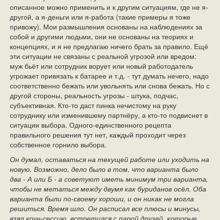
описанное можно применить и к другим ситуациям, где не я-
другой, а я-деньги или я-работа (такие примеры я тоже
привожу). Мои размышления основаны на наблюдениях за
собой и другими людьми, они не основаны на теориях и
концепциях, и я не предлагаю ничего брать за правило. Ещё
эти ситуации не связаны с реальной угрозой или вредом:
муж бьёт или сотрудник ворует или новый работодатель
угрожает привязать к батарее и т.д. - тут думать нечего, надо
соответственно бежать или увольнять или снова бежать. Но с
другой стороны, реальность угрозы - штука, подчас,
субъективная. Кто-то даст пинка нечистому на руку
сотруднику или изменившему партнёру, а кто-то подвиснет в
ситуации выбора. Одного-единственного рецепта
правильного решения тут нет, каждый проходит через
собственное горнило выбора.
Он думал, оставаться на текущей работе или уходить на
новую. Возможно, дело было в том, что варианта было
два - А или Б - а советуют иметь минимум три варианта,
чтобы не метаться между двумя как буриданов осёл. Оба
варианта были по-своему хороши, и он никак не могла
решиться. Время шло. Он расписал все плюсы и минусы,
взял коуч-сессию, встретился с парой друзей, которые