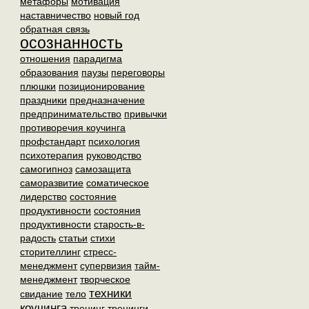
метафоры
мотивация
наставничество
новый год
обратная связь
осознанность
отношения
парадигма
образования
паузы
переговоры
плюшки
позиционирование
праздники
предназначение
предпринимательство
привычки
противоречия коучинга
профстандарт
психология
психотерапия
руководство
самогипноз
самозащита
саморазвитие
соматическое
лидерство
состояние
продуктивности
состояния
продуктивности
старость-в-
радость
статьи
стихи
сторителлинг
стресс-
менеджмент
супервизия
тайм-
менеджмент
творческое
техники
свидание
тело
коучинга
тренинг
тренинги