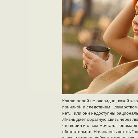
Как же порой не очевидно, какой кл
причиной и следствием, "лекарство
нет... или они недоступны рационал
Жизнь дает обратную связь через л
что верил и о чем мечтал. Понимаеш
обстоятельств. Начинаешь хотеть "во
здесь и именно сейчас, именно так, 