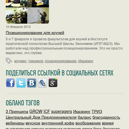
10 Февраля 2013
Позиционирование для коучей
5 и 7 февраля я провела факультатив для коучей в Институте
практической психологии Высшей Школы Экономики (ИПП ВШЭ). Мы
работали над профессиональным позиционированием. Это не просто
маркетинг, это глубже.
коучинг
,
тренинги
,
позиционирование
,
Икаэринг
ПОДЕЛИТЬСЯ ССЫЛКОЙ В СОЦИАЛЬНЫХ СЕТЯХ
ОБЛАКО ТЭГОВ
3 Принципа
GROW
ICF
superagers
Икаэринг
ТРИЗ
Центральный Дом Предпринимателя
баланс
благодарность
вебинары
вкусное
внутренний кофе
воображение
время
выступления
гипноз
интернет
интуиция
итоги
йога
йогатело