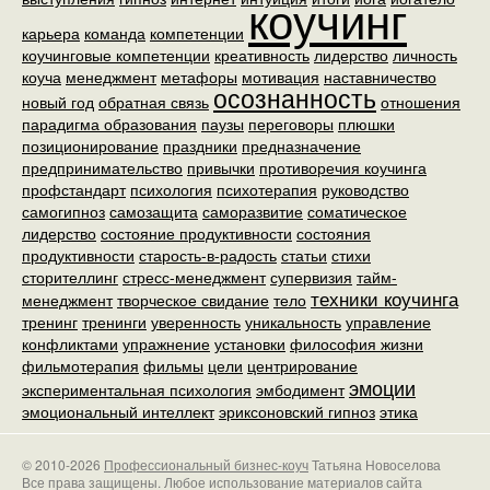
коучинг
карьера
команда
компетенции
коучинговые компетенции
креативность
лидерство
личность
коуча
менеджмент
метафоры
мотивация
наставничество
осознанность
новый год
обратная связь
отношения
парадигма образования
паузы
переговоры
плюшки
позиционирование
праздники
предназначение
предпринимательство
привычки
противоречия коучинга
профстандарт
психология
психотерапия
руководство
самогипноз
самозащита
саморазвитие
соматическое
лидерство
состояние продуктивности
состояния
продуктивности
старость-в-радость
статьи
стихи
сторителлинг
стресс-менеджмент
супервизия
тайм-
техники коучинга
менеджмент
творческое свидание
тело
тренинг
тренинги
уверенность
уникальность
управление
конфликтами
упражнение
установки
философия жизни
фильмотерапия
фильмы
цели
центрирование
эмоции
экспериментальная психология
эмбодимент
эмоциональный интеллект
эриксоновский гипноз
этика
© 2010-2026
Профессиональный бизнес-коуч
Татьяна Новоселова
Все права защищены. Любое использование материалов сайта