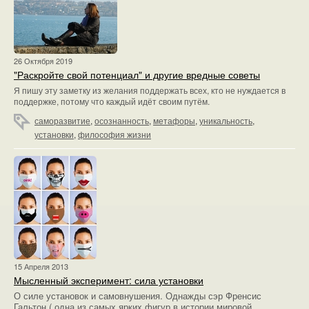
26 Октября 2019
"Раскройте свой потенциал" и другие вредные советы
Я пишу эту заметку из желания поддержать всех, кто не нуждается в
поддержке, потому что каждый идёт своим путём.
саморазвитие
,
осознанность
,
метафоры
,
уникальность
,
установки
,
философия жизни
15 Апреля 2013
Мысленный эксперимент: сила установки
О силе установок и самовнушения. Однажды сэр Френсис
Гальтон ( одна из самых ярких фигур в истории мировой