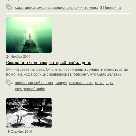
самогипноз
,
эмоции
,
эмоциональный интеллект
,
3 Принципа
24 Ноября 2014
Сказка про человека, который любил день
Жил на свете человек. Он очень любил день и солнце, и очень грустил
по ночам, когда солнце скрывалось за горизонт. Что было делать?
эриксоновский гипноз
,
эмоции
,
осознанность
,
метафоры
,
внутренний кофе
19 Октября 2014