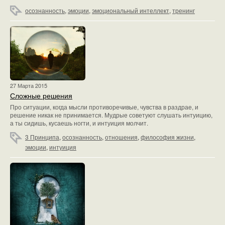
осознанность
,
эмоции
,
эмоциональный интеллект
,
тренинг
27 Марта 2015
Сложные решения
Про ситуации, когда мысли противоречивые, чувства в раздрае, и
решение никак не принимается. Мудрые советуют слушать интуицию,
а ты сидишь, кусаешь ногти, и интуиция молчит.
3 Принципа
,
осознанность
,
отношения
,
философия жизни
,
эмоции
,
интуиция