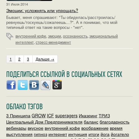
31 Июля 2014
Эмоции: усложнять или упрощать?
Бывает, меня спрашивают: "Ты обиделась/расстроилась/
ревнуешь/тоскуешь/сожалеешь...?". А я понимаю, что
мой
типичный ответ на такие вопросы - "нет".
внутренний кофе
,
эмоции
,
осознанность
,
эмоциональный
интеллект
,
стресс-менеджмент
1
2
3
Дальше →
ПОДЕЛИТЬСЯ ССЫЛКОЙ В СОЦИАЛЬНЫХ СЕТЯХ
ОБЛАКО ТЭГОВ
3 Принципа
GROW
ICF
superagers
Икаэринг
ТРИЗ
Центральный Дом Предпринимателя
баланс
благодарность
вебинары
вкусное
внутренний кофе
воображение
время
выступления
гипноз
интернет
интуиция
итоги
йога
йогатело