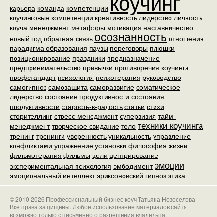
коучинг
карьера
команда
компетенции
коучинговые компетенции
креативность
лидерство
личность
коуча
менеджмент
метафоры
мотивация
наставничество
осознанность
новый год
обратная связь
отношения
парадигма образования
паузы
переговоры
плюшки
позиционирование
праздники
предназначение
предпринимательство
привычки
противоречия коучинга
профстандарт
психология
психотерапия
руководство
самогипноз
самозащита
саморазвитие
соматическое
лидерство
состояние продуктивности
состояния
продуктивности
старость-в-радость
статьи
стихи
сторителлинг
стресс-менеджмент
супервизия
тайм-
техники коучинга
менеджмент
творческое свидание
тело
тренинг
тренинги
уверенность
уникальность
управление
конфликтами
упражнение
установки
философия жизни
фильмотерапия
фильмы
цели
центрирование
эмоции
экспериментальная психология
эмбодимент
эмоциональный интеллект
эриксоновский гипноз
этика
© 2010-2026
Профессиональный бизнес-коуч
Татьяна Новоселова
Все права защищены. Любое использование материалов сайта
возможно только с письменного разрешения владельца.