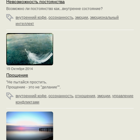
Невозможность постоянства
Возможно ли постоянство как...внутренне состояние?
внутренний кофе
,
осознанность
,
эмоции
,
эмоциональный
интеллект
15 Октября 2014
Прощение
"Не пытайся простить.
Прощение - это не "делание"".
внутренний кофе
,
осознанность
,
отношения
,
эмоции
,
управление
конфликтами